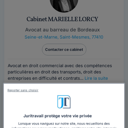
Cabinet MARIELLE LORCY
Avocat au barreau de Bordeaux
Seine-et-Marne
,
Saint-Mesmes, 77410
Contacter ce cabinet
Avocat en droit commercial avec des compétences
particulières en droit des transports, droit des
entreprises en difficulté et contrats...
Lire la suite
Reporter sans choisir
Juritravail protège votre vie privée
Lorsque vous naviguez sur notre site, nous recueillons des