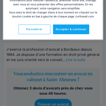
informations pour mesurer l’audience, améliorer notre site, interagir
Cabinet CYRIL DUBREUIL
avec vous et vous présenter des offres personnalisées. En les
autorisant, votre navigation sera simplifiée.
Avocat au barreau de Bordeaux
Vous avez le droit de changer d’avis à tout moment en cliquant sur le
Seine-et-Marne
,
Saint-Mesmes, 77410
bouton cookie en bas à gauche de chaque page Juritravail.com
32 années d'expérience
Paramétrer
Accepter & continuer
Contacter ce cabinet
J'exerce la profession d'avocat à Bordeaux depuis
1994. Je dispose d'une formation en droit privé général
et me suis orienté vers le conseil...
Lire la suite
Vous souhaitez rencontrer un avocat en
cabinet à Saint-Mesmes ?
Obtenez 3 devis d'avocats près de chez vous
sous 48 heures.
Trouver un avocat