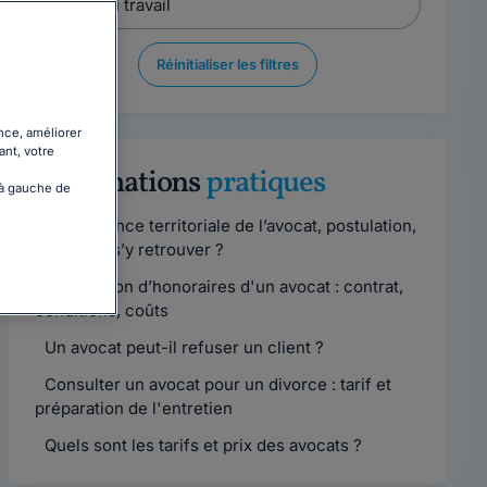
Réinitialiser les filtres
nce, améliorer
ant, votre
Informations
pratiques
 à gauche de
Compétence territoriale de l’avocat, postulation,
comment s’y retrouver ?
Convention d’honoraires d'un avocat : contrat,
conditions, coûts
Un avocat peut-il refuser un client ?
Consulter un avocat pour un divorce : tarif et
préparation de l'entretien
Quels sont les tarifs et prix des avocats ?