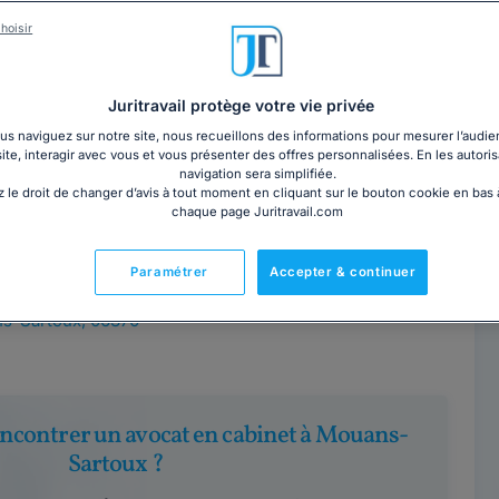
 LE MOINE
Contacter cet avocat
hoisir
 Grasse
s-Sartoux, 06370
Juritravail protège votre vie privée
arreau de Grasse, ayant prêté serment en 2003, vous
s naviguez sur notre site, nous recueillons des informations pour mesurer l’audie
site, interagir avec vous et vous présenter des offres personnalisées. En les autoris
 dans vos démarches juridiques et...
navigation sera simplifiée.
 le droit de changer d’avis à tout moment en cliquant sur le bouton cookie en bas
chaque page Juritravail.com
IN SÉVERINE
Contacter ce cabinet
Paramétrer
Accepter & continuer
 Grasse
s-Sartoux, 06370
encontrer un avocat en cabinet à Mouans-
Sartoux ?