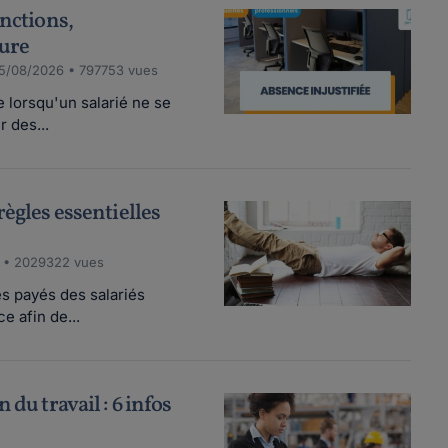
anctions,
dure
5/08/2026 • 797753 vues
e lorsqu'un salarié ne se
 des...
règles essentielles
 • 2029322 vues
s payés des salariés
e afin de...
 du travail : 6 infos