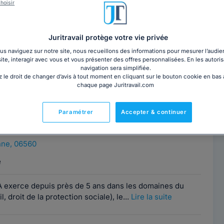
ène COLOMBAIN
hoisir
Contacter cet avocat
 Grasse
Juritravail protège votre vie privée
nne, 06560
s naviguez sur notre site, nous recueillons des informations pour mesurer l’audie
site, interagir avec vous et vous présenter des offres personnalisées. En les autoris
polis depuis 14 ans, je suis à votre disposition pour vous
navigation sera simplifiée.
tre problème juridique.
 le droit de changer d’avis à tout moment en cliquant sur le bouton cookie en bas
chaque page Juritravail.com
 BOUTERAA
Paramétrer
Accepter & continuer
Contacter cet avocat
 Grasse
nne, 06560
e
exerce depuis près de 5 ans dans les domaines du
il, droit de la protection sociale), le...
Lire la suite