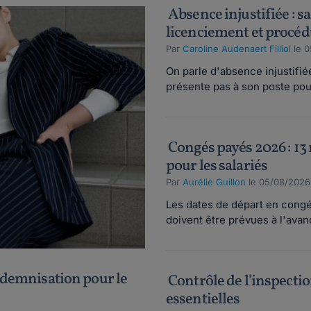
Absence injustifiée : s
licenciement et procé
Par
Caroline Audenaert Filliol
le 0
On parle d'absence injustifié
présente pas à son poste pour
Congés payés 2026 : 13 
pour les salariés
Par
Aurélie Guillon
le 05/08/2026
Les dates de départ en congé
doivent être prévues à l'avanc
indemnisation pour le
Contrôle de l'inspection
essentielles