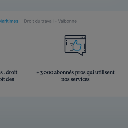
-Maritimes
Droit du travail - Valbonne
és
: droit
+ 3 000 abonnés pros qui utilisent
oit des
nos services