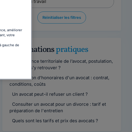
Réinitialiser les filtres
nce, améliorer
ant, votre
 à gauche de
Informations
pratiques
Compétence territoriale de l’avocat, postulation,
comment s’y retrouver ?
Convention d’honoraires d'un avocat : contrat,
conditions, coûts
Un avocat peut-il refuser un client ?
Consulter un avocat pour un divorce : tarif et
préparation de l'entretien
Quels sont les tarifs et prix des avocats ?