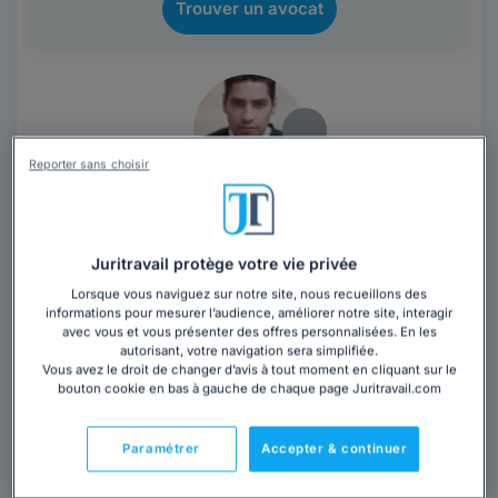
Trouver un avocat
Reporter sans choisir
Maître Alexandre LAZAREGUE
Avocat au barreau de Paris
Juritravail protège votre vie privée
Paris
,
Paris 7ème, 75007
Lorsque vous naviguez sur notre site, nous recueillons des
informations pour mesurer l’audience, améliorer notre site, interagir
Contacter cet avocat
avec vous et vous présenter des offres personnalisées. En les
autorisant, votre navigation sera simplifiée.
Vous avez le droit de changer d’avis à tout moment en cliquant sur le
bouton cookie en bas à gauche de chaque page Juritravail.com
Un Cabinet dédié au droit du numérique et de l’Internet
Le cabinet Lazarègue Avocats est spécialisé dans les
problématiques...
Lire la suite
Paramétrer
Accepter & continuer