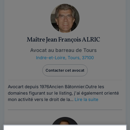
Maître Jean François ALRIC
Avocat au barreau de Tours
Indre-et-Loire
,
Tours, 37100
Contacter cet avocat
Avocart depuis 1976Ancien Bâtonnier.Outre les
domaines figurant sur le listing, j'ai également orienté
mon activité vers le droit de la...
Lire la suite