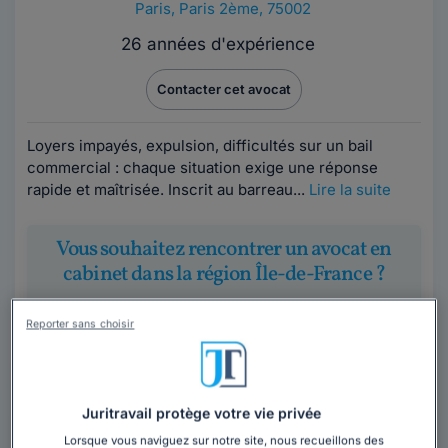
Paris
,
Paris 2ème, 75002
26 années d'expérience
Contacter cet avocat
Loyers impayés, expulsion, difficultés sur un bail
commercial : chaque situation exige une réponse
rapide et maîtrisée. Inscrit au barreau...
Lire la suite
Vous souhaitez rencontrer un avocat en
cabinet dans la région Île-de-France ?
Obtenez 3 devis d'avocats près de chez vous
Reporter sans choisir
sous 48 heures.
Trouver un avocat
Juritravail protège votre vie privée
Lorsque vous naviguez sur notre site, nous recueillons des