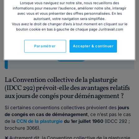
Lorsque vous naviguez sur notre site, nous recueillons des
Vous souhaitez obtenir davantage
informations pour mesurer l’audience, améliorer notre site, interagir
d'informations sur les congés exceptionnels
avec vous et vous présenter des offres personnalisées. En les
(durée des congés en cas de mariage,
autorisant, votre navigation sera simplifiée.
Vous avez le droit de changer d’avis à tout moment en cliquant sur le
naissance ou décès, modalités de la
bouton cookie en bas à gauche de chaque page Juritravail.com
demande, justificatifs, etc.) ? Notre dossier
complet est fait pour vous.
Paramétrer
Accepter & continuer
Télécharger
La Convention collective de la plasturgie
(IDCC 292) prévoit-elle des avantages relatifs
aux jours de congés pour déménagement ?
Si certaines conventions collectives prévoient des
jours
de
congés en cas de déménagement
, ce n’est pas le cas
de la
CCN de la plasturgie
du 1er juillet 1960
(IDCC 292 ;
brochure 3066).
❌ Autrement dit, la Convention collective de la plasturgie