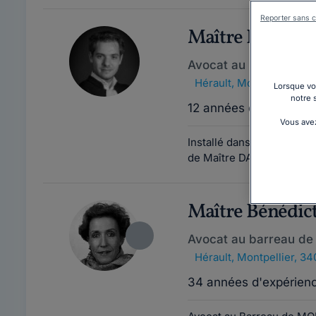
Reporter sans c
Maître Paul DA
Avocat au barreau de 
Hérault
,
Montpellier, 3
Lorsque vou
notre 
12 années d'expérienc
Vous avez
Installé dans le centre de
de Maître DAVID vous ac
Maître Bénéd
Avocat au barreau de 
Hérault
,
Montpellier, 3
34 années d'expérien