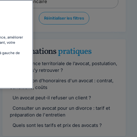
Réinitialiser les filtres
nce, améliorer
ant, votre
Informations
pratiques
 à gauche de
Compétence territoriale de l’avocat, postulation,
comment s’y retrouver ?
Convention d’honoraires d'un avocat : contrat,
conditions, coûts
Un avocat peut-il refuser un client ?
Consulter un avocat pour un divorce : tarif et
préparation de l'entretien
Quels sont les tarifs et prix des avocats ?