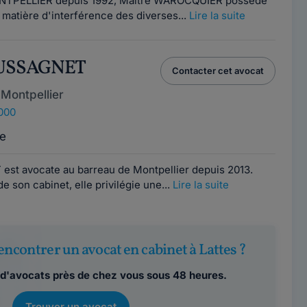
ONTPELLIER depuis 1992, Maître WAROCQUIER possède
matière d'interférence des diverses...
Lire la suite
LUSSAGNET
Contacter cet avocat
Montpellier
4000
e
st avocate au barreau de Montpellier depuis 2013.
de son cabinet, elle privilégie une...
Lire la suite
encontrer un avocat en cabinet à Lattes ?
d'avocats près de chez vous sous 48 heures.
Trouver un avocat