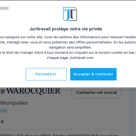
hoisir
VID
Contacter cet avocat
Montpellier
Juritravail protège votre vie privée
4000
s naviguez sur notre site, nous recueillons des informations pour mesurer l’audie
site, interagir avec vous et vous présenter des offres personnalisées. En les autoris
e
navigation sera simplifiée.
 le droit de changer d’avis à tout moment en cliquant sur le bouton cookie en bas
chaque page Juritravail.com
 Montpellier, à proximité des lieux de Justice, le cabinet
compagne dans toutes vos...
Lire la suite
Paramétrer
Accepter & continuer
icte WAROCQUIER
Contacter cet avocat
Montpellier
4000
ce