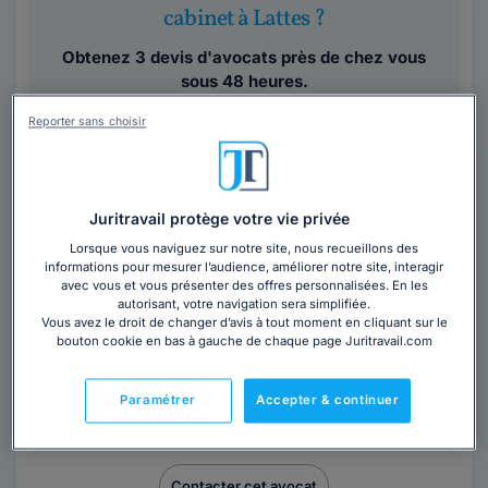
cabinet à Lattes ?
Obtenez 3 devis d'avocats près de chez vous
sous 48 heures.
Reporter sans choisir
Trouver un avocat
Juritravail protège votre vie privée
Lorsque vous naviguez sur notre site, nous recueillons des
informations pour mesurer l’audience, améliorer notre site, interagir
avec vous et vous présenter des offres personnalisées. En les
autorisant, votre navigation sera simplifiée.
Maître Sarah DIAMANT-BERGER
Vous avez le droit de changer d’avis à tout moment en cliquant sur le
bouton cookie en bas à gauche de chaque page Juritravail.com
Avocat au barreau de Montpellier
Hérault
,
Montpellier, 34000
Paramétrer
Accepter & continuer
15 années d'expérience
Contacter cet avocat