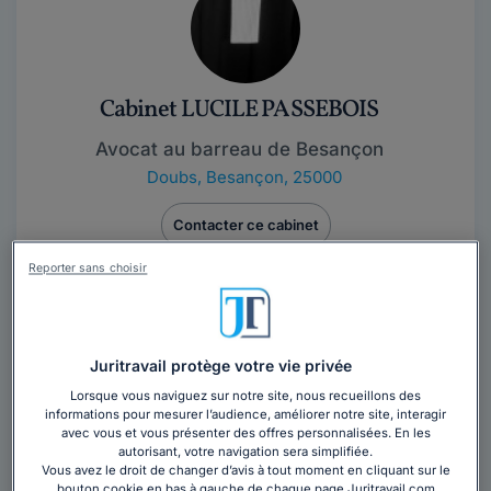
Cabinet LUCILE PASSEBOIS
Avocat au barreau de Besançon
Doubs
,
Besançon, 25000
Contacter ce cabinet
Reporter sans choisir
Avocat inscrit au Barreau de Besançon
Juritravail protège votre vie privée
Lorsque vous naviguez sur notre site, nous recueillons des
informations pour mesurer l’audience, améliorer notre site, interagir
avec vous et vous présenter des offres personnalisées. En les
autorisant, votre navigation sera simplifiée.
Vous avez le droit de changer d’avis à tout moment en cliquant sur le
Cabinet ISACC AVOCATS
bouton cookie en bas à gauche de chaque page Juritravail.com