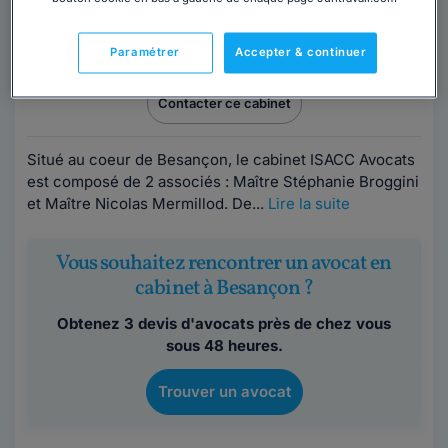
Avocat au barreau de Besançon
Paramétrer
Accepter & continuer
Doubs
,
Besançon, 25000
Contacter ce cabinet
Situé au coeur de Besançon, le cabinet ISACC Avocats
est composé de 2 associés : Maître Stéphanie Broggini
et Maître Nicolas Mermillod. De...
Lire la suite
Vous souhaitez rencontrer un avocat en
cabinet à Besançon ?
Obtenez 3 devis d'avocats près de chez vous
sous 48 heures.
Trouver un avocat