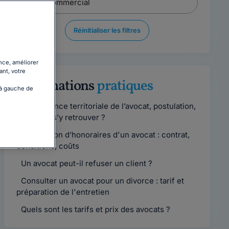
Réinitialiser les filtres
nce, améliorer
ant, votre
Informations
pratiques
 à gauche de
Compétence territoriale de l’avocat, postulation,
comment s’y retrouver ?
Convention d’honoraires d'un avocat : contrat,
conditions, coûts
Un avocat peut-il refuser un client ?
Consulter un avocat pour un divorce : tarif et
préparation de l'entretien
Quels sont les tarifs et prix des avocats ?