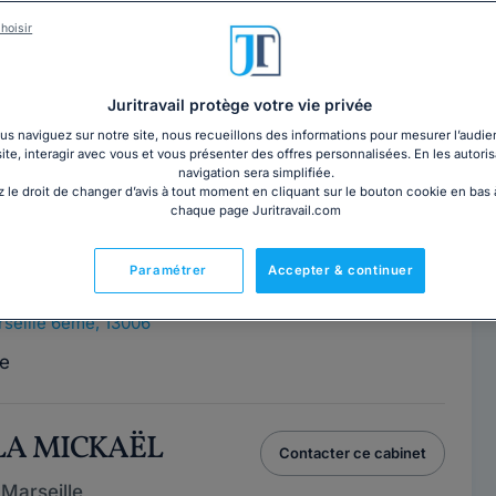
hoisir
RL AMARA
Contacter ce cabinet
Juritravail protège votre vie privée
Marseille
s naviguez sur notre site, nous recueillons des informations pour mesurer l’audie
site, interagir avec vous et vous présenter des offres personnalisées. En les autoris
seille 6ème, 13006
navigation sera simplifiée.
 le droit de changer d’avis à tout moment en cliquant sur le bouton cookie en bas
chaque page Juritravail.com
ique AMSALLEM
Contacter cet avocat
Paramétrer
Accepter & continuer
Marseille
seille 6ème, 13006
e
LA MICKAËL
Contacter ce cabinet
Marseille