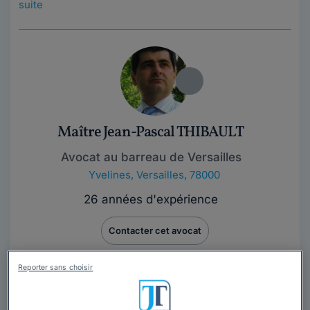
suite
Maître Jean-Pascal THIBAULT
Avocat au barreau de Versailles
Yvelines
,
Versailles, 78000
26 années d'expérience
Contacter cet avocat
Reporter sans choisir
Maître Jean-Pascal THIBAULT est avocat au barreau
de Versailles. Fort de plus de 25 ans d'expérience du
droit et du monde de l'entreprise, il...
Lire la suite