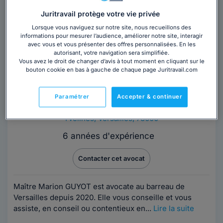
Juritravail protège votre vie privée
Lorsque vous naviguez sur notre site, nous recueillons des
informations pour mesurer l’audience, améliorer notre site, interagir
avec vous et vous présenter des offres personnalisées. En les
autorisant, votre navigation sera simplifiée.
Vous avez le droit de changer d’avis à tout moment en cliquant sur le
bouton cookie en bas à gauche de chaque page Juritravail.com
Maître Marion GUYOT
Paramétrer
Accepter & continuer
Avocat au barreau de Versailles
Yvelines
,
Versailles, 78000
6 années d'expérience
Contacter cet avocat
Maître Marion GUYOT est avocate au barreau de
Versailles depuis 2020. Elle vous conseille et vous
assiste, en conseil ou contentieux en...
Lire la suite