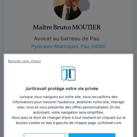
Maître Bruno MOUTIER
Avocat au barreau de Pau
Pyrénées-Atlantiques
,
Pau, 64000
Contacter cet avocat
Reporter sans choisir
Titulaire D'une maîtrise en droit public et d'un DESS de
droit des affaires, j'ai prêté serment mi-septembre
Juritravail protège votre vie privée
1987. J'exerce en qualité...
Lire la suite
Lorsque vous naviguez sur notre site, nous recueillons des
informations pour mesurer l’audience, améliorer notre site, interagir
avec vous et vous présenter des offres personnalisées. En les
autorisant, votre navigation sera simplifiée.
Vous avez le droit de changer d’avis à tout moment en cliquant sur le
bouton cookie en bas à gauche de chaque page Juritravail.com