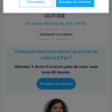
Paramétrer
Accepter & continuer
Cabinet AVOCAT À PAU HAMTAT
OLIVIER
Pyrénées-Atlantiques
,
Pau, 64000
Contacter ce cabinet
Vous souhaitez rencontrer un avocat en
cabinet à Pau ?
Obtenez 3 devis d'avocats près de chez vous
sous 48 heures.
Trouver un avocat