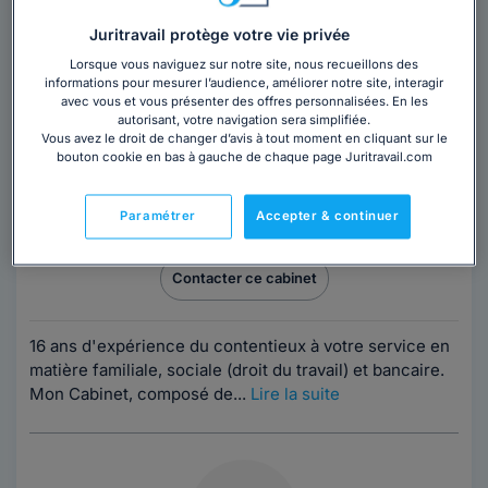
Juritravail protège votre vie privée
Lorsque vous naviguez sur notre site, nous recueillons des
informations pour mesurer l’audience, améliorer notre site, interagir
avec vous et vous présenter des offres personnalisées. En les
autorisant, votre navigation sera simplifiée.
Vous avez le droit de changer d’avis à tout moment en cliquant sur le
Cabinet FONTANA
bouton cookie en bas à gauche de chaque page Juritravail.com
Avocat au barreau d'Aix-en-Provence
Paramétrer
Accepter & continuer
Bouches-du-Rhône
,
Aix-en-Provence, 13100
Contacter ce cabinet
16 ans d'expérience du contentieux à votre service en
matière familiale, sociale (droit du travail) et bancaire.
Mon Cabinet, composé de...
Lire la suite