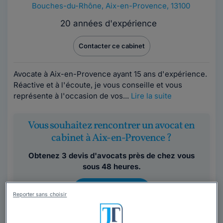
Bouches-du-Rhône
,
Aix-en-Provence, 13100
20 années d'expérience
Contacter ce cabinet
Avocate à Aix-en-Provence ayant 15 ans d'expérience.
Réactive et à l'écoute, je vous conseille et vous
représente à l'occasion de vos...
Lire la suite
Vous souhaitez rencontrer un avocat en
cabinet à Aix-en-Provence ?
Obtenez 3 devis d'avocats près de chez vous
sous 48 heures.
Trouver un avocat
Reporter sans choisir