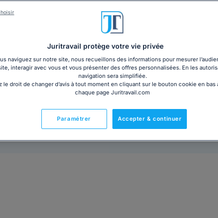
Vous êtes héritier dans le cadre d’une succession et 
Malgré plusieurs relances, celui-ci reste inactif et
hoisir
amiables échouent, vous pouvez saisir la Chambre dé
lettre de demande d’intervention de la Chambre des not
Juritravail protège votre vie privée
s naviguez sur notre site, nous recueillons des informations pour mesurer l’audie
6€ TTC
Ajouter au panier
site, interagir avec vous et vous présenter des offres personnalisées. En les autoris
navigation sera simplifiée.
 le droit de changer d’avis à tout moment en cliquant sur le bouton cookie en bas
chaque page Juritravail.com
Paramétrer
Accepter & continuer
Prêt à l'emploi