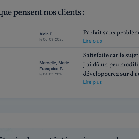
que pensent nos clients :
Parfait sans problé
Alain P.
le 06-09-2025
Lire plus
Satisfaite car le suje
Marcelle, Marie-
j'ai dû un peu modifi
Françoise F.
développerez sur d'au
le 04-09-2017
Lire plus