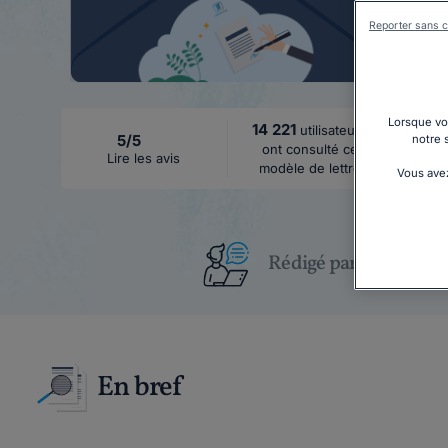
Reporter sans c
Lorsque vou
14 221
utilisateurs
5/5
notre 
ont consulté ce
Lire les avis
modèle de lettre
Vous avez
Rédigé par un juriste
En bref