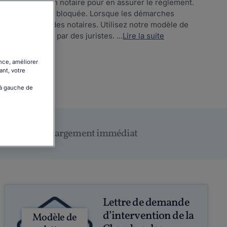
avez sollicité un notaire pour en assurer le règlement.
 la succession est bloquée. Lorsque les démarches
partementale des notaires. Utilisez notre modèle de
aires, rédigé par des juristes. ...
Lire la suite
nce, améliorer
ant, votre
 à gauche de
Téléchargement immédiat
Lettre de demande
d’intervention de la
Modèle de