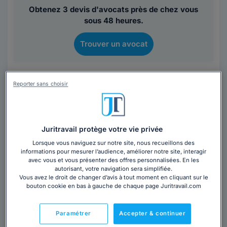
Obtenez 3 devis d'avocats près de chez vous
sous 48 heures.
Trouver un avocat
Reporter sans choisir
Juritravail protège votre vie privée
Maître Pauline DISSARD
Lorsque vous naviguez sur notre site, nous recueillons des
informations pour mesurer l’audience, améliorer notre site, interagir
Avocat au barreau de Clermont-Ferrand
avec vous et vous présenter des offres personnalisées. En les
Puy-de-Dôme
,
Clermont-Ferrand, 63000
autorisant, votre navigation sera simplifiée.
Vous avez le droit de changer d’avis à tout moment en cliquant sur le
bouton cookie en bas à gauche de chaque page Juritravail.com
Contacter cet avocat
Paramétrer
Accepter & continuer
Maître Pauline DISSARD est avocat depuis 2012. Elle a