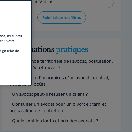
Réinitialiser les filtres
nce, améliorer
ant, votre
Informations
pratiques
 à gauche de
Compétence territoriale de l’avocat, postulation,
comment s’y retrouver ?
Convention d’honoraires d'un avocat : contrat,
conditions, coûts
Un avocat peut-il refuser un client ?
Consulter un avocat pour un divorce : tarif et
préparation de l'entretien
Quels sont les tarifs et prix des avocats ?