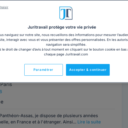
ume PIERRE
Contacter cet avocat
hoisir
Paris
6
Juritravail protège votre vie privée
at ?Il existe assurément plusieurs éléments de réponse,
s naviguez sur notre site, nous recueillons des informations pour mesurer l’audie
site, interagir avec vous et vous présenter des offres personnalisées. En les autoris
du droit, les évolutions...
Lire la suite
navigation sera simplifiée.
 le droit de changer d’avis à tout moment en cliquant sur le bouton cookie en bas
chaque page Juritravail.com
ISSE DADOUCHE
Contacter ce cabinet
Paramétrer
Accepter & continuer
Paris
6
ce
 Panthéon-Assas, je dispose de plusieurs années
le, en France et à l'étranger. Ainsi...
Lire la suite