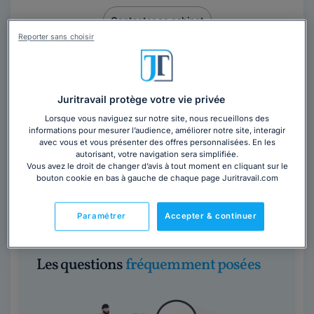
Contacter ce cabinet
Reporter sans choisir
Juritravail protège votre vie privée
Lorsque vous naviguez sur notre site, nous recueillons des
informations pour mesurer l’audience, améliorer notre site, interagir
avec vous et vous présenter des offres personnalisées. En les
Cabinet JEAN-NOËL CHIBOUST
autorisant, votre navigation sera simplifiée.
Vous avez le droit de changer d’avis à tout moment en cliquant sur le
Haute-Garonne
,
Toulouse, 31000
bouton cookie en bas à gauche de chaque page Juritravail.com
Contacter ce cabinet
Paramétrer
Accepter & continuer
Les questions
fréquemment posées