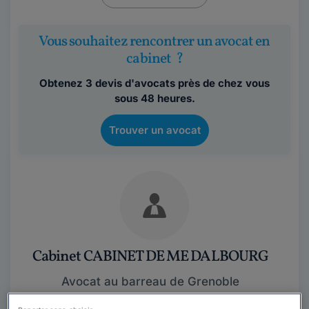
Vous souhaitez rencontrer un avocat en
cabinet ?
Obtenez 3 devis d'avocats près de chez vous
sous 48 heures.
Trouver un avocat
Cabinet CABINET DE ME DALBOURG
Avocat au barreau de Grenoble
Isère
,
Grenoble, 38000