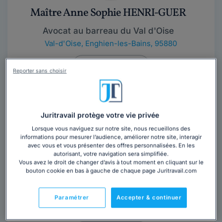
Maître Anne Sophie HENRI-GUER
Avocat au barreau du Val d'Oise
Val-d'Oise
,
Enghien-les-Bains, 95880
Contacter cet avocat
Reporter sans choisir
Juritravail protège votre vie privée
Lorsque vous naviguez sur notre site, nous recueillons des
informations pour mesurer l’audience, améliorer notre site, interagir
avec vous et vous présenter des offres personnalisées. En les
autorisant, votre navigation sera simplifiée.
Cabinet PIAULT
Vous avez le droit de changer d’avis à tout moment en cliquant sur le
bouton cookie en bas à gauche de chaque page Juritravail.com
Avocat au barreau de Pau
Pyrénées-Atlantiques
,
Pau, 64000
Paramétrer
Accepter & continuer
33 années d'expérience