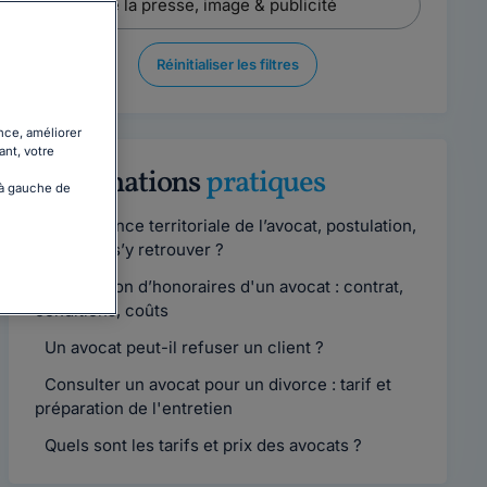
Réinitialiser les filtres
nce, améliorer
ant, votre
Informations
pratiques
 à gauche de
Compétence territoriale de l’avocat, postulation,
comment s’y retrouver ?
Convention d’honoraires d'un avocat : contrat,
conditions, coûts
Un avocat peut-il refuser un client ?
Consulter un avocat pour un divorce : tarif et
préparation de l'entretien
Quels sont les tarifs et prix des avocats ?