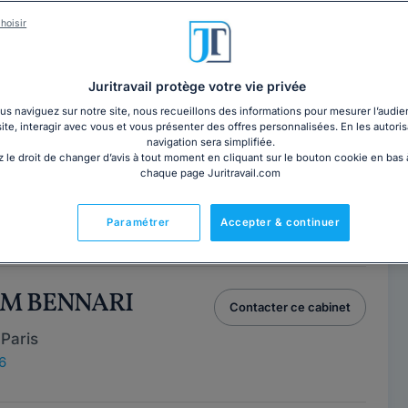
hoisir
HALIA MARLOW
Contacter ce cabinet
Juritravail protège votre vie privée
Paris
s naviguez sur notre site, nous recueillons des informations pour mesurer l’audie
site, interagir avec vous et vous présenter des offres personnalisées. En les autoris
9
navigation sera simplifiée.
 le droit de changer d’avis à tout moment en cliquant sur le bouton cookie en bas
e
chaque page Juritravail.com
ssement, il s'agit d'une structure à taille humaine,
Paramétrer
Accepter & continuer
domaines du droit. Notre structure...
Lire la suite
AM BENNARI
Contacter ce cabinet
Paris
6