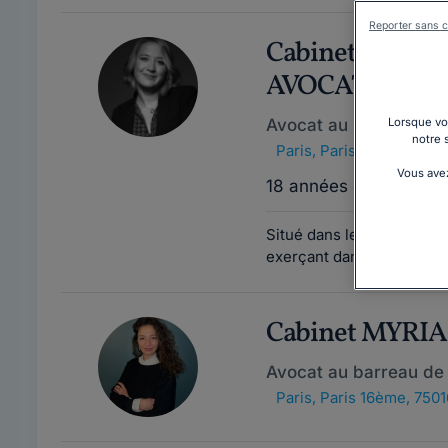
Reporter sans c
Cabinet NAT
AVOCAT
Avocat au barreau de 
Lorsque vou
notre 
Paris
,
Paris 9ème, 7500
Vous avez
18 années d'expérienc
Situé dans le 9ème arrondi
exerçant dans différents 
Cabinet MYRI
Avocat au barreau de 
Paris
,
Paris 16ème, 7501