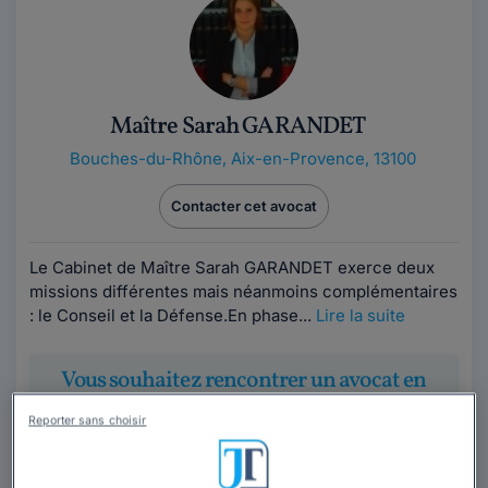
Maître Sarah GARANDET
Bouches-du-Rhône
,
Aix-en-Provence, 13100
Contacter cet avocat
Le Cabinet de Maître Sarah GARANDET exerce deux
missions différentes mais néanmoins complémentaires
: le Conseil et la Défense.En phase...
Lire la suite
Vous souhaitez rencontrer un avocat en
cabinet à Aix-en-Provence ?
Reporter sans choisir
Obtenez 3 devis d'avocats près de chez vous
sous 48 heures.