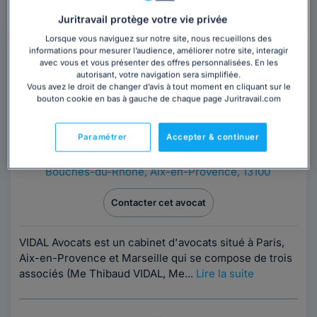
Juritravail protège votre vie privée
Trouver un avocat
Lorsque vous naviguez sur notre site, nous recueillons des
informations pour mesurer l’audience, améliorer notre site, interagir
avec vous et vous présenter des offres personnalisées. En les
autorisant, votre navigation sera simplifiée.
Vous avez le droit de changer d’avis à tout moment en cliquant sur le
bouton cookie en bas à gauche de chaque page Juritravail.com
Paramétrer
Accepter & continuer
Maître Thibaud VIDAL
Bouches-du-Rhône
,
Aix-en-Provence, 13100
Contacter cet avocat
VIDAL Avocats est un cabinet d'avocats situé à Paris,
Aix-en-Provence et Marseille qui se compose de trois
associés (Me Thibaud VIDAL, Me...
Lire la suite