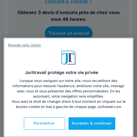
cabinet à Toulon ?
Obtenez 3 devis d'avocats près de chez vous
sous 48 heures.
Trouver un avocat
Reporter sans choisir
Juritravail protège votre vie privée
Lorsque vous naviguez sur notre site, nous recueillons des
informations pour mesurer l’audience, améliorer notre site, interagir
avec vous et vous présenter des offres personnalisées. En les
autorisant, votre navigation sera simplifiée.
Maître Cécile BRUN
Vous avez le droit de changer d’avis à tout moment en cliquant sur le
bouton cookie en bas à gauche de chaque page Juritravail.com
Avocat au barreau de Toulon
Var
,
Toulon, 83000
Paramétrer
Accepter & continuer
Contacter cet avocat