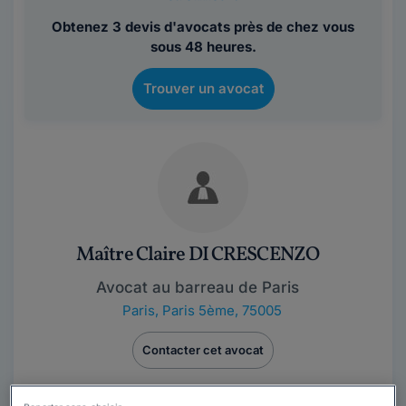
Obtenez 3 devis d'avocats près de chez vous
sous 48 heures.
Trouver un avocat
Maître Claire DI CRESCENZO
Avocat au barreau de Paris
Paris
,
Paris 5ème, 75005
Contacter cet avocat