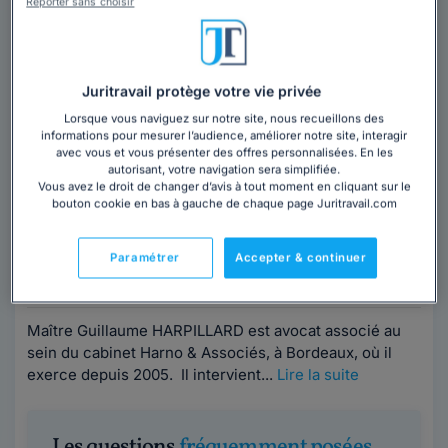
Reporter sans choisir
Juritravail protège votre vie privée
Lorsque vous naviguez sur notre site, nous recueillons des
Maître Guillaume HARPILLARD
informations pour mesurer l’audience, améliorer notre site, interagir
avec vous et vous présenter des offres personnalisées. En les
Avocat au barreau de Bordeaux
autorisant, votre navigation sera simplifiée.
Vous avez le droit de changer d’avis à tout moment en cliquant sur le
Gironde
,
Bordeaux, 33000
bouton cookie en bas à gauche de chaque page Juritravail.com
21 années d'expérience
Paramétrer
Accepter & continuer
Contacter cet avocat
Maître Guillaume HARPILLARD est avocat associé au
sein du cabinet Harno & Associés, à Bordeaux, où il
exerce depuis 2005. Il intervient...
Lire la suite
Les questions
fréquemment posées