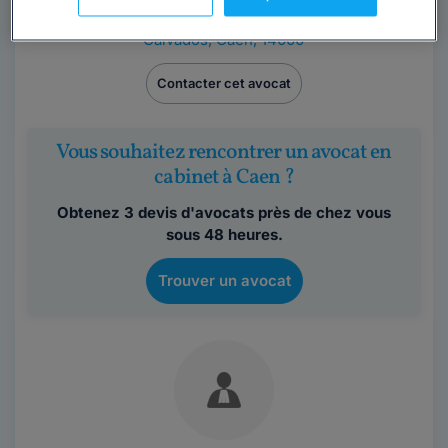
Maître Sandrine CHEMLA-ROSENSTIEL
Calvados
,
Caen, 14000
Contacter cet avocat
Vous souhaitez rencontrer un avocat en
cabinet à Caen ?
Obtenez 3 devis d'avocats près de chez vous
sous 48 heures.
Trouver un avocat