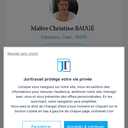
Maître Christine BAUGÉ
Calvados
,
Caen, 14000
Contacter cet avocat
Reporter sans choisir
Titulaire d'un DEA de Droit Privé et d'un DUESS de
Droit Economique, Maître Christine BAUGÉ est avocat
au Barreau de CAEN. Elle a prêté...
Lire la suite
Juritravail protège votre vie privée
Lorsque vous naviguez sur notre site, nous recueillons des
informations pour mesurer l’audience, améliorer notre site, interagir
avec vous et vous présenter des offres personnalisées. En les
autorisant, votre navigation sera simplifiée.
Vous avez le droit de changer d’avis à tout moment en cliquant sur le
bouton cookie en bas à gauche de chaque page Juritravail.com
Paramétrer
Accepter & continuer