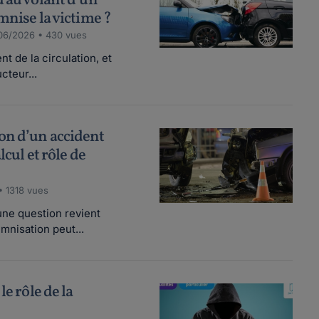
u au volant d’un
mnise la victime ?
06/2026 • 430 vues
t de la circulation, et
cteur...
on d’un accident
lcul et rôle de
• 1318 vues
une question revient
mnisation peut...
le rôle de la