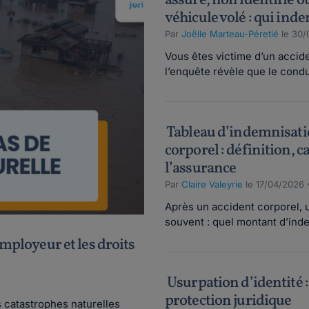
assuré, non identifié o
véhicule volé : qui inde
Par
Joëlle Marteau-Péretié
le 30/
Vous êtes victime d’un acciden
l’enquête révèle que le condu
Tableau d’indemnisati
corporel : définition, ca
l’assurance
Par
Claire Valeyrie
le 17/04/2026 
Après un accident corporel, 
souvent : quel montant d’inde
employeur et les droits
Usurpation d’identité : 
protection juridique
s catastrophes naturelles