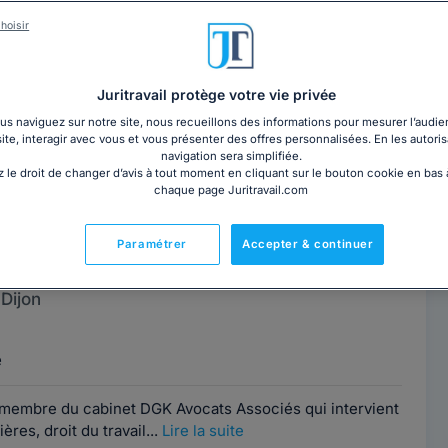
-Henry BILLARD
Contacter cet avocat
hoisir
Dijon
Juritravail protège votre vie privée
ce
s naviguez sur notre site, nous recueillons des informations pour mesurer l’audie
site, interagir avec vous et vous présenter des offres personnalisées. En les autoris
navigation sera simplifiée.
liste par conviction, Me BILLARD est depuis plus de 25
 le droit de changer d’avis à tout moment en cliquant sur le bouton cookie en bas
i, à un moment de leur vie, se...
Lire la suite
chaque page Juritravail.com
Paramétrer
Accepter & continuer
 KOVAC
Contacter cet avocat
Dijon
e
membre du cabinet DGK Avocats Associés qui intervient
res, droit du travail...
Lire la suite