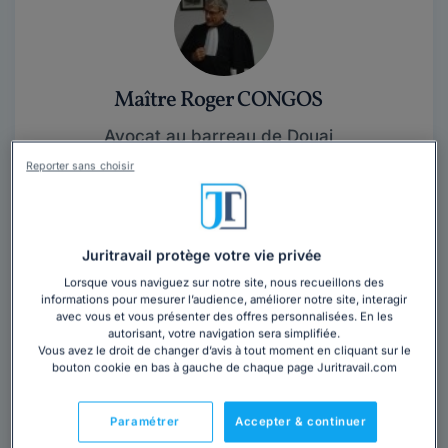
Maître Roger CONGOS
Avocat au barreau de Douai
Nord
,
Douai, 59500
Reporter sans choisir
Contacter cet avocat
Juritravail protège votre vie privée
Le cabinet est composé de 4 avocats forts de 5 à 35
ans d'expérience, de 2 hommes et deux femmes
Lorsque vous naviguez sur notre site, nous recueillons des
informations pour mesurer l’audience, améliorer notre site, interagir
d'âges différents proches de vos...
Lire la suite
avec vous et vous présenter des offres personnalisées. En les
autorisant, votre navigation sera simplifiée.
Vous avez le droit de changer d’avis à tout moment en cliquant sur le
bouton cookie en bas à gauche de chaque page Juritravail.com
Paramétrer
Accepter & continuer