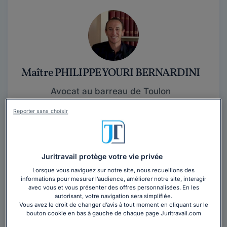
Maître PHILIPPE YOURI BERNARDINI
Avocat au barreau de Toulon
Var
,
Toulon, 83000
Reporter sans choisir
Contacter cet avocat
Accident, erreur médicale, traumatisme crânien,
Juritravail protège votre vie privée
indemnisation... Refusez la fatalité, ne soyez pas
Lorsque vous naviguez sur notre site, nous recueillons des
victime deux fois ! Défendez- vous...
Lire la suite
informations pour mesurer l’audience, améliorer notre site, interagir
avec vous et vous présenter des offres personnalisées. En les
autorisant, votre navigation sera simplifiée.
Vous souhaitez rencontrer un avocat en
Vous avez le droit de changer d’avis à tout moment en cliquant sur le
bouton cookie en bas à gauche de chaque page Juritravail.com
cabinet à Toulon ?