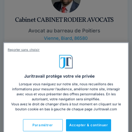
Cabinet CABINET RODIER AVOCATS
Avocat au barreau de Poitiers
Vienne
,
Biard, 86580
Reporter sans choisir
Contacter ce cabinet
Juritravail protège votre vie privée
Lorsque vous naviguez sur notre site, nous recueillons des
informations pour mesurer l’audience, améliorer notre site, interagir
avec vous et vous présenter des offres personnalisées. En les
autorisant, votre navigation sera simplifiée.
Vous avez le droit de changer d’avis à tout moment en cliquant sur le
Cabinet DROUINEAU 1927
bouton cookie en bas à gauche de chaque page Juritravail.com
Vienne
,
Biard, 86580
Paramétrer
Accepter & continuer
Contacter ce cabinet