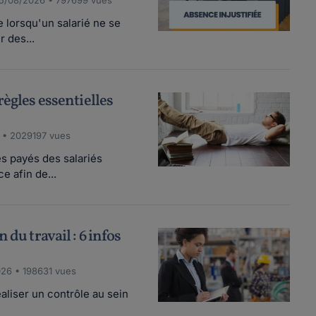
5/08/2026 • 797699 vues
e lorsqu'un salarié ne se
 des...
règles essentielles
 • 2029197 vues
s payés des salariés
e afin de...
 du travail : 6 infos
26 • 198631 vues
éaliser un contrôle au sein