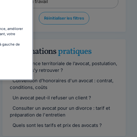
Réinitialiser les filtres
nce, améliorer
ant, votre
 à gauche de
Informations
pratiques
Compétence territoriale de l’avocat, postulation,
comment s’y retrouver ?
Convention d’honoraires d'un avocat : contrat,
conditions, coûts
Un avocat peut-il refuser un client ?
Consulter un avocat pour un divorce : tarif et
préparation de l'entretien
Quels sont les tarifs et prix des avocats ?