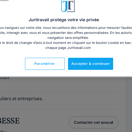
 SILVESTRE
Contacter cet avocat
 Dax
Juritravail protège votre vie privée
s naviguez sur notre site, nous recueillons des informations pour mesurer l’audie
site, interagir avec vous et vous présenter des offres personnalisées. En les autoris
t au Barreau de Dax, j'interviens au service
navigation sera simplifiée.
rises, pour les conseiller ou les...
Lire la suite
 le droit de changer d’avis à tout moment en cliquant sur le bouton cookie en bas
chaque page Juritravail.com
SAVARD
Paramétrer
Accepter & continuer
Contacter cet avocat
 Dax
liers et entreprises.
 BESSE
Contacter cet avocat