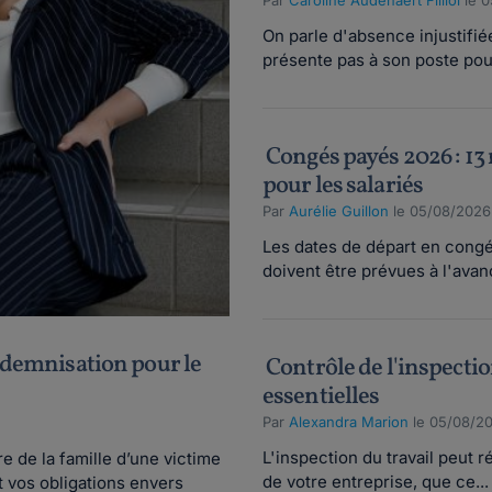
Par
Caroline Audenaert Filliol
le 0
On parle d'absence injustifié
présente pas à son poste pour
Congés payés 2026 : 13 
pour les salariés
Par
Aurélie Guillon
le 05/08/2026
Les dates de départ en congé
doivent être prévues à l'avanc
indemnisation pour le
Contrôle de l'inspection
essentielles
Par
Alexandra Marion
le 05/08/20
L'inspection du travail peut r
 de la famille d’une victime
de votre entreprise, que ce...
t vos obligations envers