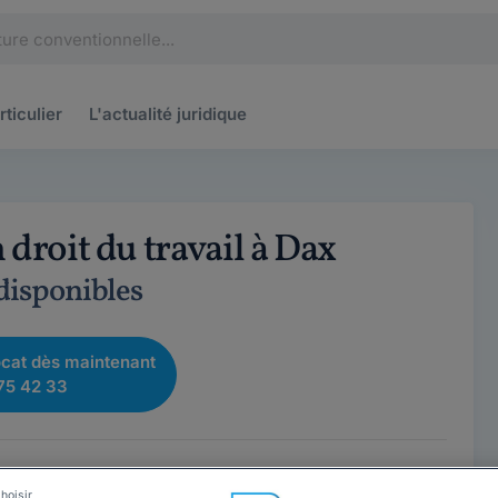
rticulier
L'actualité
juridique
 droit du travail à Dax
 disponibles
cat dès maintenant
75 42 33
hoisir