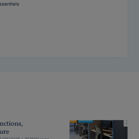
ssentiels
anctions,
dure