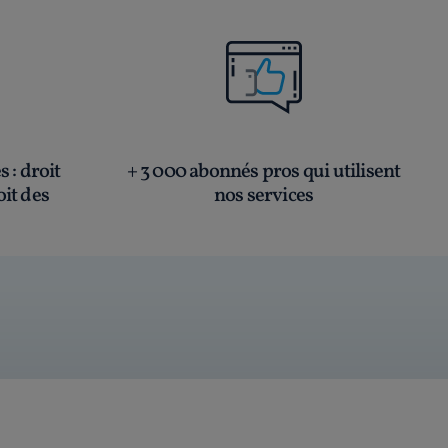
és
: droit
+ 3 000 abonnés pros qui utilisent
oit des
nos services