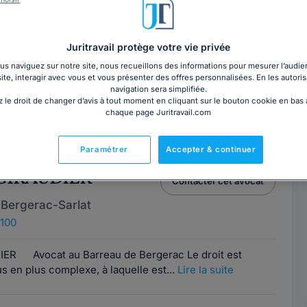
ophe LAFAYE
Contacter cet avocat
 Bergerac-Sarlat
Juritravail protège votre vie privée
4100
s naviguez sur notre site, nous recueillons des informations pour mesurer l’audie
e
site, interagir avec vous et vous présenter des offres personnalisées. En les autoris
navigation sera simplifiée.
 le droit de changer d’avis à tout moment en cliquant sur le bouton cookie en bas
 est avocat au barreau de Bergerac depuis 2008.
chaque page Juritravail.com
 particuliers, entreprises et associations...
Lire la suite
Paramétrer
Accepter & continuer
e GIRAUDIER
Contacter cet avocat
 Bergerac-Sarlat
4100
ER Avocat au Barreau de Bergerac Le droit est
s en plus complexe, à laquelle est...
Lire la suite