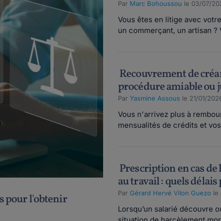
Par
Marc Bohoussou
le 03/07/20
Vous êtes en litige avec votr
un commerçant, un artisan ? 
Recouvrement de créan
procédure amiable ou j
Par
Yasmine Assous
le 21/01/202
Vous n'arrivez plus à rembou
mensualités de crédits et vos
Prescription en cas de
au travail : quels délais
Par
Gérard Hervé Vilon Guezo
le
s pour l'obtenir
Lorsqu’un salarié découvre 
situation de harcèlement mora