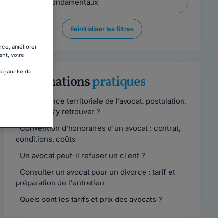
Réinitialiser les filtres
nce, améliorer
ant, votre
 à gauche de
Informations
pratiques
Compétence territoriale de l’avocat, postulation,
comment s’y retrouver ?
Convention d’honoraires d'un avocat : contrat,
conditions, coûts
Un avocat peut-il refuser un client ?
Consulter un avocat pour un divorce : tarif et
préparation de l'entretien
Quels sont les tarifs et prix des avocats ?