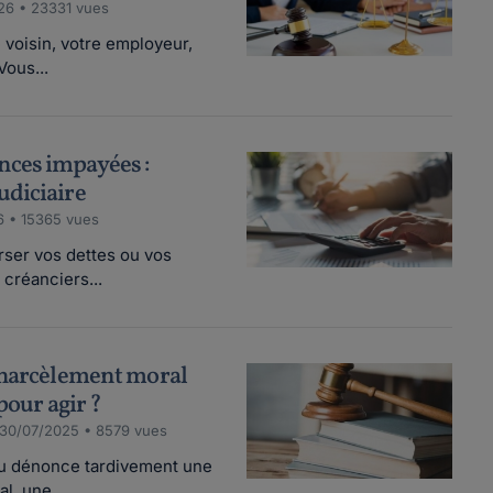
26 • 23331 vues
e voisin, votre employeur,
Vous...
ces impayées :
udiciaire
6 • 15365 vues
rser vos dettes ou vos
 créanciers...
 harcèlement moral
 pour agir ?
 30/07/2025 • 8579 vues
ou dénonce tardivement une
l, une...