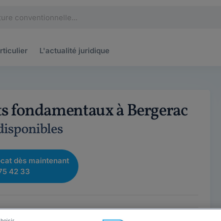
rticulier
L'actualité
juridique
its fondamentaux à Bergerac
 disponibles
cat dès maintenant
75 42 33
hoisir