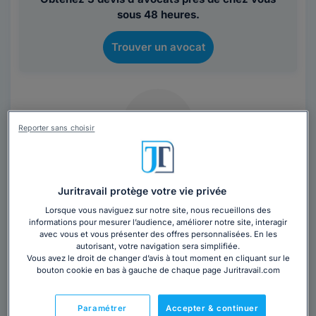
sous 48 heures.
Trouver un avocat
Reporter sans choisir
Cabinet MARIE LEFRANCOIS-BALDONI
Juritravail protège votre vie privée
Avocat au barreau de Marseille
Lorsque vous naviguez sur notre site, nous recueillons des
Bouches-du-Rhône
,
Marseille, 13000
informations pour mesurer l’audience, améliorer notre site, interagir
avec vous et vous présenter des offres personnalisées. En les
autorisant, votre navigation sera simplifiée.
Contacter ce cabinet
Vous avez le droit de changer d’avis à tout moment en cliquant sur le
bouton cookie en bas à gauche de chaque page Juritravail.com
Paramétrer
Accepter & continuer