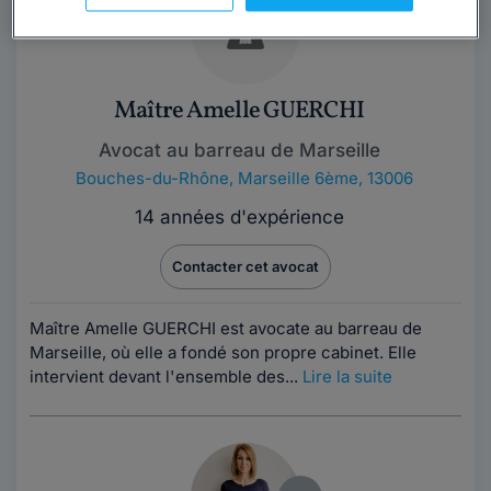
Maître Amelle GUERCHI
Avocat au barreau de Marseille
Bouches-du-Rhône
,
Marseille 6ème, 13006
14 années d'expérience
Contacter cet avocat
Maître Amelle GUERCHI est avocate au barreau de
Marseille, où elle a fondé son propre cabinet. Elle
intervient devant l'ensemble des...
Lire la suite