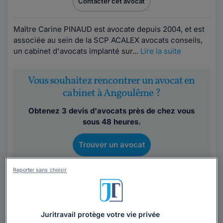
Contacter cet avocat
Maître Carine PINAUD est avocate depuis 2004, et est
associée au sein de la SCP ACALEX avocats conseils,
un cabinet d'avocats implanté sur...
Lire la suite
Vous souhaitez rencontrer un avocat en
cabinet à Angoulême ?
Obtenez 3 devis d'avocats près de chez vous
sous 48 heures.
Trouver un avocat
Reporter sans choisir
Juritravail protège votre vie privée