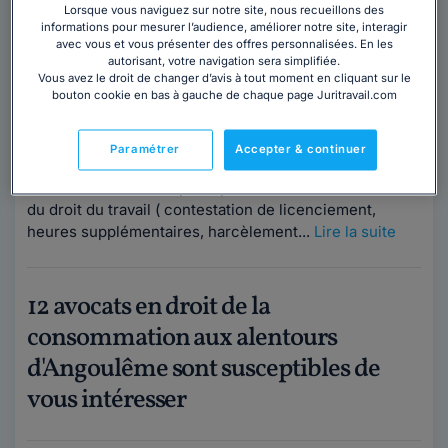
Lorsque vous naviguez sur notre site, nous recueillons des
Cabinet MONTICELLI
informations pour mesurer l’audience, améliorer notre site, interagir
avec vous et vous présenter des offres personnalisées. En les
Avocat au barreau de Charente
autorisant, votre navigation sera simplifiée.
Vous avez le droit de changer d’avis à tout moment en cliquant sur le
Charente
,
Angoulême, 16000
bouton cookie en bas à gauche de chaque page Juritravail.com
Contacter ce cabinet
Paramétrer
Accepter & continuer
Le Cabinet intervient principalement dans le domaine
du droit du travail ( contestation de licenciement,
heures supplémentaires, harcèlement...
Lire la suite
12 avocats en droit de la
consommation aux alentours
d'Angoulême sont susceptibles de
vous intéresser