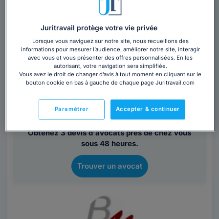
Gard
,
Nîmes, 30000
Contacter cet avocat
Juritravail protège votre vie privée
Lorsque vous naviguez sur notre site, nous recueillons des
informations pour mesurer l’audience, améliorer notre site, interagir
Maître Laure PEYRAC, avocate au barreau de Nîmes,
avec vous et vous présenter des offres personnalisées. En les
vous reçoit sur rendez-vous dans son cabinet situé au
autorisant, votre navigation sera simplifiée.
cœur du centre historique de Nîmes,...
Lire la suite
Vous avez le droit de changer d’avis à tout moment en cliquant sur le
bouton cookie en bas à gauche de chaque page Juritravail.com
Vous souhaitez rencontrer un avocat en
Paramétrer
Accepter & continuer
cabinet à Nîmes ?
Obtenez 3 devis d'avocats près de chez vous
sous 48 heures.
Trouver un avocat