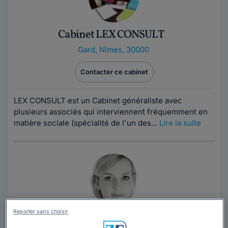
Cabinet LEX CONSULT
Gard
,
Nîmes, 30000
Contacter ce cabinet
LEX CONSULT est un Cabinet généraliste avec
plusieurs associés qui interviennent fréquemment en
matière sociale (spécialité de l'un des...
Lire la suite
Reporter sans choisir
Maître Laure PEYRAC