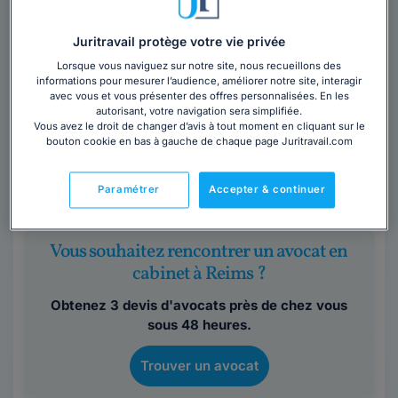
Maître Isabelle BONY
Juritravail protège votre vie privée
Lorsque vous naviguez sur notre site, nous recueillons des
Marne
,
Reims, 51100
informations pour mesurer l’audience, améliorer notre site, interagir
avec vous et vous présenter des offres personnalisées. En les
Contacter cet avocat
autorisant, votre navigation sera simplifiée.
Vous avez le droit de changer d’avis à tout moment en cliquant sur le
bouton cookie en bas à gauche de chaque page Juritravail.com
Une réelle volonté de s'impliquer, un goût des défis et
un acharnement qui nous a donné nos plus belles
Paramétrer
Accepter & continuer
victoires ! Toute notre équipe à...
Vous souhaitez rencontrer un avocat en
cabinet à Reims ?
Obtenez 3 devis d'avocats près de chez vous
sous 48 heures.
Trouver un avocat