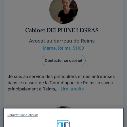
Cabinet DELPHINE LEGRAS
Avocat au barreau de Reims
Marne
,
Reims, 51100
Contacter ce cabinet
Je suis au service des particuliers et des entreprises
dans le ressort de la Cour d'appel de Reims, à savoir
principalement à Reims,...
Lire la suite
Reporter sans choisir