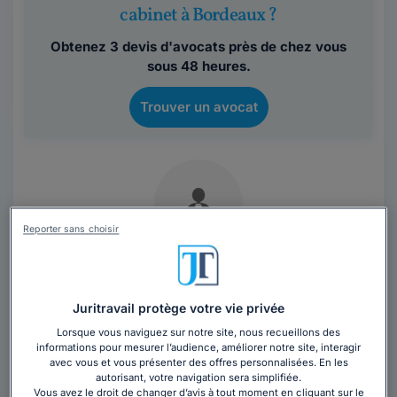
cabinet à Bordeaux ?
Obtenez 3 devis d'avocats près de chez vous
sous 48 heures.
Trouver un avocat
Reporter sans choisir
Maître Véronique LASSERRE
Avocat au barreau de Bordeaux
Juritravail protège votre vie privée
Gironde
,
Bordeaux, 33000
Lorsque vous naviguez sur notre site, nous recueillons des
informations pour mesurer l’audience, améliorer notre site, interagir
33 années d'expérience
avec vous et vous présenter des offres personnalisées. En les
autorisant, votre navigation sera simplifiée.
Vous avez le droit de changer d’avis à tout moment en cliquant sur le
Contacter cet avocat