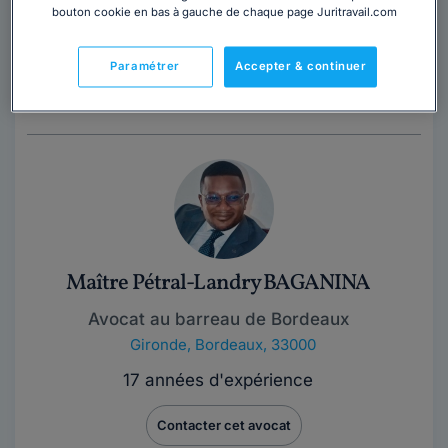
bouton cookie en bas à gauche de chaque page Juritravail.com
Maître Véronique LASSERRE est avocate au barreau de
Paramétrer
Accepter & continuer
Bordeaux depuis 1993. Elle intervient dans plusieurs
domaines de droit, notamment en droit...
Lire la suite
Maître Pétral-Landry BAGANINA
Avocat au barreau de Bordeaux
Gironde
,
Bordeaux, 33000
17 années d'expérience
Contacter cet avocat