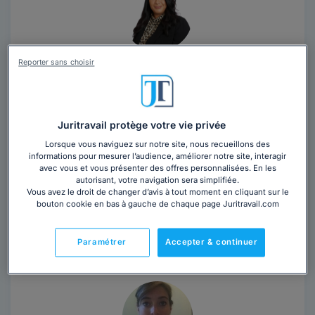
Cabinet BENTAHAR
Reporter sans choisir
Avocat au barreau de Paris
Paris
,
Paris 16ème, 75016
Juritravail protège votre vie privée
18 années d'expérience
Lorsque vous naviguez sur notre site, nous recueillons des
informations pour mesurer l’audience, améliorer notre site, interagir
Contacter ce cabinet
avec vous et vous présenter des offres personnalisées. En les
autorisant, votre navigation sera simplifiée.
Vous avez le droit de changer d’avis à tout moment en cliquant sur le
bouton cookie en bas à gauche de chaque page Juritravail.com
Maître Amèle BENTAHAR est avocate à Paris. Son
cabinet exerce une activité dominante en droit
commercial, avec pour objectif d'être un...
Lire la suite
Paramétrer
Accepter & continuer