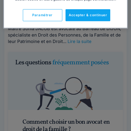
Contacter cet avocat
Paramétrer
Accepter & continuer
Maître Sonia JACOB est avocate au Barreau de DIJON,
spécialiste en Droit des Personnes, de la Famille et de
leur Patrimoine et en Droit...
Lire la suite
Les questions
fréquemment posées
Comment choisir un bon avocat en
droit de la famille ?