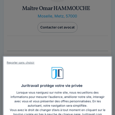
Maître Omar HAMMOUCHE
Moselle
,
Metz, 57000
Contacter cet avocat
Reporter sans choisir
Juritravail protège votre vie privée
Maître Sonia JACOB
Lorsque vous naviguez sur notre site, nous recueillons des
informations pour mesurer l’audience, améliorer notre site, interagir
Avocat au barreau de Dijon
avec vous et vous présenter des offres personnalisées. En les
Côte-d'Or
,
Dijon, 21000
autorisant, votre navigation sera simplifiée.
Vous avez le droit de changer d’avis à tout moment en cliquant sur le
24 années d'expérience
bouton cookie en bas à gauche de chaque page Juritravail.com