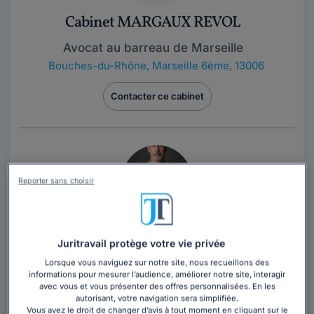
Cabinet MARGAUX REVOL
Avocat au barreau de Marseille
Bouches-du-Rhône
,
Marseille 6ème, 13006
Contacter ce cabinet
Reporter sans choisir
Cabinet ALTAJURIS
Juritravail protège votre vie privée
Avocat au barreau de Bourges
Lorsque vous naviguez sur notre site, nous recueillons des
Cher
,
Bourges, 18000
informations pour mesurer l’audience, améliorer notre site, interagir
avec vous et vous présenter des offres personnalisées. En les
30 années d'expérience
autorisant, votre navigation sera simplifiée.
Vous avez le droit de changer d’avis à tout moment en cliquant sur le