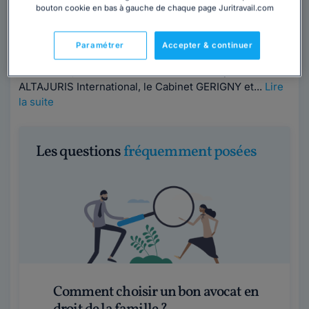
bouton cookie en bas à gauche de chaque page Juritravail.com
Contacter ce cabinet
Paramétrer
Accepter & continuer
Fort d'une expérience de plus de 100 ans au service de
ses clients, et membre fondateur du Groupe
ALTAJURIS International, le Cabinet GERIGNY et...
Lire
la suite
Les questions
fréquemment posées
Comment choisir un bon avocat en