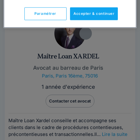
Paramétrer
Accepter & continuer
Maître Loan XARDEL
Avocat au barreau de Paris
Paris
,
Paris 16ème, 75016
1 année d'expérience
Contacter cet avocat
Maître Loan Xardel conseille et accompagne ses
clients dans le cadre de procédures contentieuses,
précontentieuses et transactionnelles. ​ Il...
Lire la suite