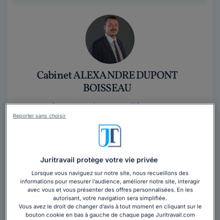
Cabinet ALEXANDRE DUPONT
BOISSEAU
Avocat au barreau d'Angers
Reporter sans choisir
Maine-et-Loire
,
Angers, 49100
1 année d'expérience
Contacter ce cabinet
Juritravail protège votre vie privée
Lorsque vous naviguez sur notre site, nous recueillons des
informations pour mesurer l’audience, améliorer notre site, interagir
Par sa formation et son expérience, Maître DUPONT
avec vous et vous présenter des offres personnalisées. En les
BOISSEAU intervient principalement en matière de
autorisant, votre navigation sera simplifiée.
Vous avez le droit de changer d’avis à tout moment en cliquant sur le
conseil et d’assistance dans les domaines...
Lire la
bouton cookie en bas à gauche de chaque page Juritravail.com
suite