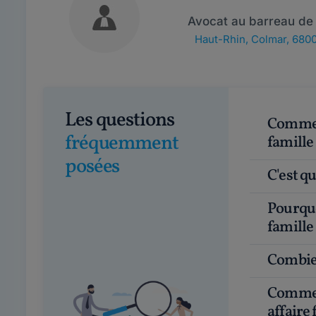
Avocat au barreau de
Haut-Rhin
,
Colmar, 680
Les questions
Comment choisir un bon avocat en droit de la
fréquemment
famille
posées
C'est 
Pourquoi faire appel à un avocat en droit de la
famille
Combie
Comment avoir un avocat gratuit pour une
affaire 