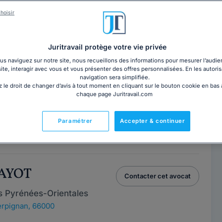
hoisir
LE ESPIE
Contacter cet avocat
Aix-en-Provence
Juritravail protège votre vie privée
-en-Provence, 13100
s naviguez sur notre site, nous recueillons des informations pour mesurer l’audie
site, interagir avec vous et vous présenter des offres personnalisées. En les autoris
navigation sera simplifiée.
 le droit de changer d’avis à tout moment en cliquant sur le bouton cookie en bas
BONNEAU
chaque page Juritravail.com
Contacter cet avocat
Paramétrer
Accepter & continuer
UAYOT
Contacter cet avocat
s Pyrénées-Orientales
rpignan, 66000