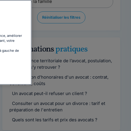
Réinitialiser les filtres
nce, améliorer
ant, votre
Informations
pratiques
 à gauche de
Compétence territoriale de l’avocat, postulation,
comment s’y retrouver ?
Convention d’honoraires d'un avocat : contrat,
conditions, coûts
Un avocat peut-il refuser un client ?
Consulter un avocat pour un divorce : tarif et
préparation de l'entretien
Quels sont les tarifs et prix des avocats ?