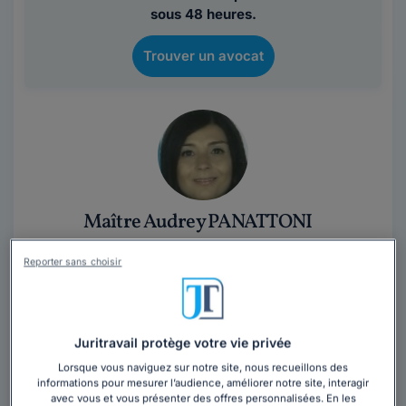
sous 48 heures.
Trouver un avocat
Maître Audrey PANATTONI
Avocat au barreau de Marseille
Reporter sans choisir
Bouches-du-Rhône
,
Marseille, 13000
Contacter cet avocat
Juritravail protège votre vie privée
Avocat généraliste de formation privatiste, mes
Lorsque vous naviguez sur notre site, nous recueillons des
informations pour mesurer l’audience, améliorer notre site, interagir
domaines d’intervention sont variés mais je vous
avec vous et vous présenter des offres personnalisées. En les