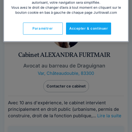
propose de mettre à disposition mes...
Lire la suite
autorisant, votre navigation sera simplifiée.
Vous avez le droit de changer d’avis à tout moment en cliquant sur le
bouton cookie en bas à gauche de chaque page Juritravail.com
Paramétrer
Accepter & continuer
Cabinet ALEXANDRA FURTMAIR
Avocat au barreau de Draguignan
Var
,
Châteaudouble, 83300
Contacter ce cabinet
Avec 10 ans d'expérience, le cabinet intervient
principalement en droit public (urbanisme, permis de
construire, droit de la fonction publique,...
Lire la suite