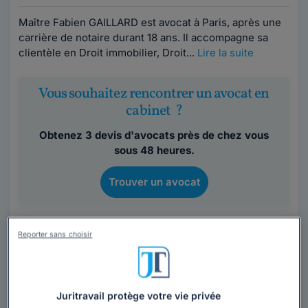
Maître Fabien GAILLARD est avocat à Paris, après une
carrière de notaire durant 18 ans. Il accompagne sa
clientèle en Droit immobilier, Droit...
Lire la suite
Vous souhaitez rencontrer un avocat en
cabinet ?
Obtenez 3 devis d'avocats près de chez vous
sous 48 heures.
Trouver un avocat
Reporter sans choisir
Juritravail protège votre vie privée