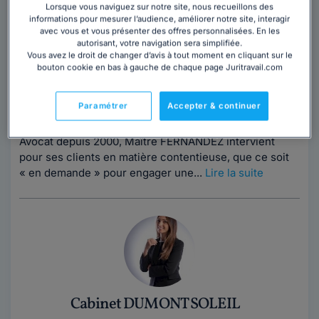
Maître Pierre FERNANDEZ
Lorsque vous naviguez sur notre site, nous recueillons des
informations pour mesurer l’audience, améliorer notre site, interagir
Avocat au barreau de Paris
avec vous et vous présenter des offres personnalisées. En les
Paris
,
Paris 8ème, 75008
autorisant, votre navigation sera simplifiée.
Vous avez le droit de changer d’avis à tout moment en cliquant sur le
26 années d'expérience
bouton cookie en bas à gauche de chaque page Juritravail.com
Contacter cet avocat
Paramétrer
Accepter & continuer
Avocat depuis 2000, Maître FERNANDEZ intervient
pour ses clients en matière contentieuse, que ce soit
« en demande » pour engager une...
Lire la suite
Cabinet DUMONT SOLEIL