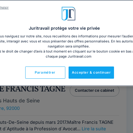
hoisir
RE DELETRE
Contacter ce cabinet
Versailles
Juritravail protège votre vie privée
000
s naviguez sur notre site, nous recueillons des informations pour mesurer l’audie
site, interagir avec vous et vous présenter des offres personnalisées. En les autoris
e
navigation sera simplifiée.
 le droit de changer d’avis à tout moment en cliquant sur le bouton cookie en bas
chaque page Juritravail.com
it privé et d'un Master II de droit privé et public de la
é assistant de justice à...
Lire la suite
Paramétrer
Accepter & continuer
RE FRANCIS TAGNE
Contacter ce cabinet
s Hauts de Seine
re, 92000
auts-De-Seine depuis mars 2017.Maître Francis TAGNE
at d´Aptitude à la Profession d´Avocat...
Lire la suite