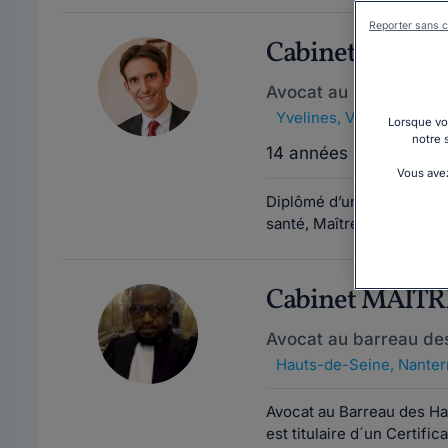
Reporter sans c
Cabinet MAÎT
Avocat au barreau de 
Yvelines
,
Versailles, 78
Lorsque vou
notre 
14 années d'expérienc
Vous avez
Diplômé d’un Master de dro
santé, Maître DELETRE a ét
Cabinet MAÎT
Avocat au barreau de
Hauts-de-Seine
,
Nanter
Avocat au Barreau des H
est titulaire d´un Certific