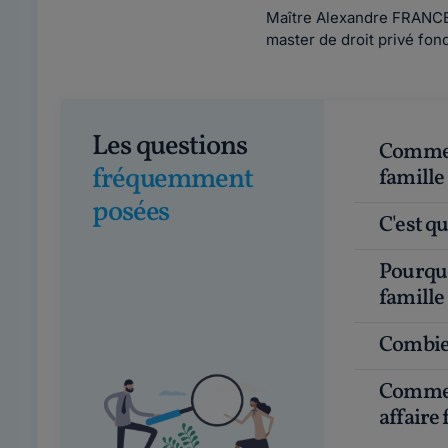
Maître Alexandre FRANCE e
master de droit privé fon
Les questions
Comment choisir un bon avocat en droit de la
fréquemment
famille
posées
C'est 
Pourquoi faire appel à un avocat en droit de la
famille
Combie
Comment avoir un avocat gratuit pour une
affaire 