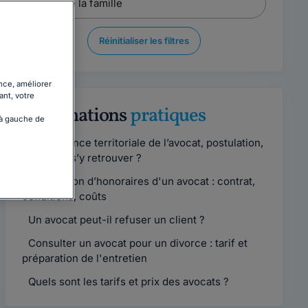
Réinitialiser les filtres
nce, améliorer
ant, votre
Informations
pratiques
 à gauche de
Compétence territoriale de l’avocat, postulation,
comment s’y retrouver ?
Convention d’honoraires d'un avocat : contrat,
conditions, coûts
Un avocat peut-il refuser un client ?
Consulter un avocat pour un divorce : tarif et
préparation de l'entretien
Quels sont les tarifs et prix des avocats ?