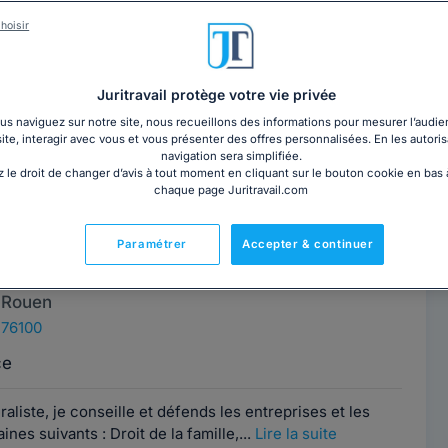
hoisir
ierre GOMEZ
Contacter cet avocat
 Toulouse
Juritravail protège votre vie privée
e, 31000
s naviguez sur notre site, nous recueillons des informations pour mesurer l’audie
site, interagir avec vous et vous présenter des offres personnalisées. En les autoris
navigation sera simplifiée.
ns, j’ai débuté et exercé à Paris au sein de cabinets
 le droit de changer d’avis à tout moment en cliquant sur le bouton cookie en bas
années avant de m’installer...
Lire la suite
chaque page Juritravail.com
Paramétrer
Accepter & continuer
 ZAGO
Contacter cet avocat
 Rouen
 76100
ce
liste, je conseille et défends les entreprises et les
nes suivants : Droit de la famille,...
Lire la suite