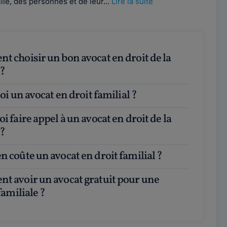
ille, des personnes et de leur...
Lire la suite
 ?
quoi un avocat en droit familial ?
 ?
n coûte un avocat en droit familial ?
familiale ?