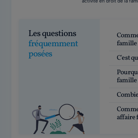
activité en droit de la fam
Les questions
Comment choisir un bon avocat en droit de la
fréquemment
famille
posées
C'est 
Pourquoi faire appel à un avocat en droit de la
famille
Combie
Comment avoir un avocat gratuit pour une
affaire 