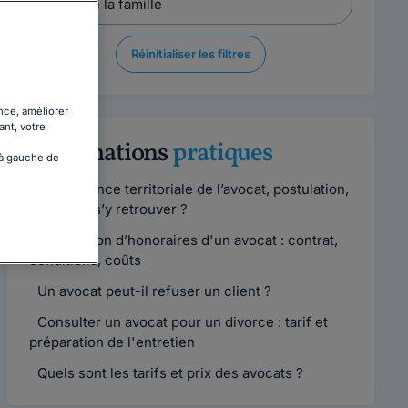
Réinitialiser les filtres
nce, améliorer
ant, votre
Informations
pratiques
 à gauche de
Compétence territoriale de l’avocat, postulation,
comment s’y retrouver ?
Convention d’honoraires d'un avocat : contrat,
conditions, coûts
Un avocat peut-il refuser un client ?
Consulter un avocat pour un divorce : tarif et
préparation de l'entretien
Quels sont les tarifs et prix des avocats ?