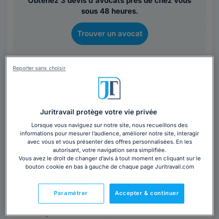
Obtenez 3 devis d'avocats près de chez vous
sous 48 heures.
Trouver un avocat
Reporter sans choisir
Juritravail protège votre vie privée
Cabinet CAMBRONNE
Lorsque vous naviguez sur notre site, nous recueillons des
informations pour mesurer l’audience, améliorer notre site, interagir
Avocat au barreau de Nantes
avec vous et vous présenter des offres personnalisées. En les
autorisant, votre navigation sera simplifiée.
Loire-Atlantique
,
Nantes, 44000
Vous avez le droit de changer d’avis à tout moment en cliquant sur le
bouton cookie en bas à gauche de chaque page Juritravail.com
Contacter ce cabinet
Paramétrer
Accepter & continuer
Le cabinet d'avocats CAMBRONNE compte plusieurs
avocats spécialisés dans les différents domaines du