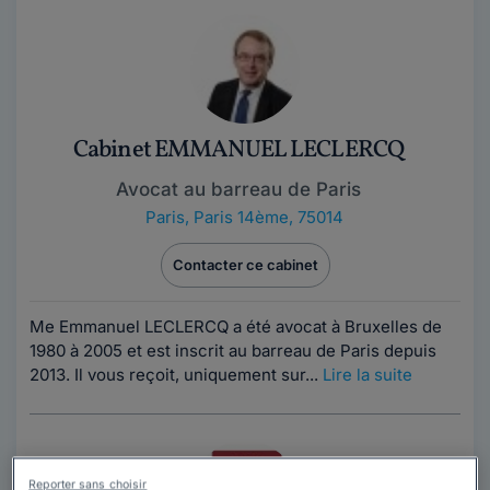
Cabinet EMMANUEL LECLERCQ
Avocat au barreau de Paris
Paris
,
Paris 14ème, 75014
Contacter ce cabinet
Me Emmanuel LECLERCQ a été avocat à Bruxelles de
1980 à 2005 et est inscrit au barreau de Paris depuis
2013. Il vous reçoit, uniquement sur...
Lire la suite
Reporter sans choisir