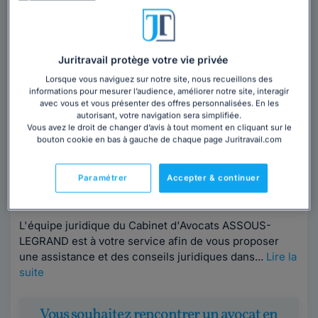
Juritravail protège votre vie privée
Maître Lionel ASSOUS-LEGRAND
Lorsque vous naviguez sur notre site, nous recueillons des
informations pour mesurer l’audience, améliorer notre site, interagir
avec vous et vous présenter des offres personnalisées. En les
Avocat au barreau de Paris
autorisant, votre navigation sera simplifiée.
Paris
,
Paris 14ème, 75014
Vous avez le droit de changer d’avis à tout moment en cliquant sur le
bouton cookie en bas à gauche de chaque page Juritravail.com
18 années d'expérience
Paramétrer
Accepter & continuer
Contacter cet avocat
L'équipe juridique du Cabinet d'Avocats ASSOUS-
LEGRAND est à votre service afin de vous proposer
une assistance et des conseils juridiques dans...
Lire la
suite
Vous souhaitez rencontrer un avocat en