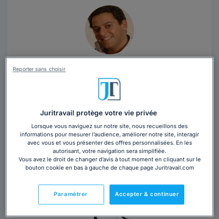
Maître Nicolas HERZOG
Reporter sans choisir
Paris
,
Paris 1er, 75001
Contacter cet avocat
Juritravail protège votre vie privée
Lorsque vous naviguez sur notre site, nous recueillons des
Avocat au Barreau de Paris exerçant dans le domaine
informations pour mesurer l’audience, améliorer notre site, interagir
de la propriété intellectuelle et des techologies de
avec vous et vous présenter des offres personnalisées. En les
l'information
autorisant, votre navigation sera simplifiée.
Vous avez le droit de changer d’avis à tout moment en cliquant sur le
bouton cookie en bas à gauche de chaque page Juritravail.com
Paramétrer
Accepter & continuer