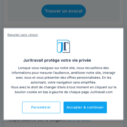
Trouver un avocat
Reporter sans choisir
Juritravail protège votre vie privée
Cabinet A. DORADO, CABINET
Lorsque vous naviguez sur notre site, nous recueillons des
D'AVOCAT EIRL
informations pour mesurer l’audience, améliorer notre site, interagir
avec vous et vous présenter des offres personnalisées. En les
Paris
,
Paris 1er, 75001
autorisant, votre navigation sera simplifiée.
Vous avez le droit de changer d’avis à tout moment en cliquant sur le
Contacter ce cabinet
bouton cookie en bas à gauche de chaque page Juritravail.com
Le cabinet s'engage à une charte fondamentale quant
Paramétrer
Accepter & continuer
à la qualité de ses prestations.Réactivité, expérience et
responsabilité est le slogan...
Lire la suite