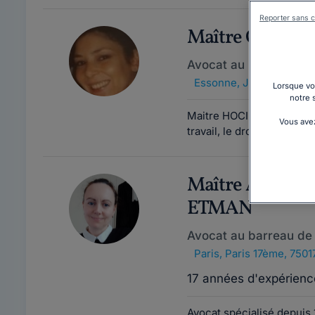
Reporter sans c
Maître GIHAN
Avocat au barreau de 
Essonne
,
Juvisy-sur-Or
Lorsque vou
notre 
Maitre HOCINI-DIDIER, a p
Vous avez
travail, le droit des transp
Maître Anasta
ETMAN
Avocat au barreau de 
Paris
,
Paris 17ème, 7501
17 années d'expérienc
Avocat spécialisé depuis 