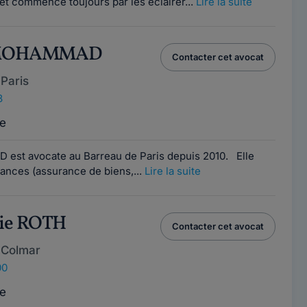
et commence toujours par les éclairer...
Lire la suite
s MOHAMMAD
Contacter cet avocat
Paris
8
e
st avocate au Barreau de Paris depuis 2010. Elle
ances (assurance de biens,...
Lire la suite
nie ROTH
Contacter cet avocat
 Colmar
00
e