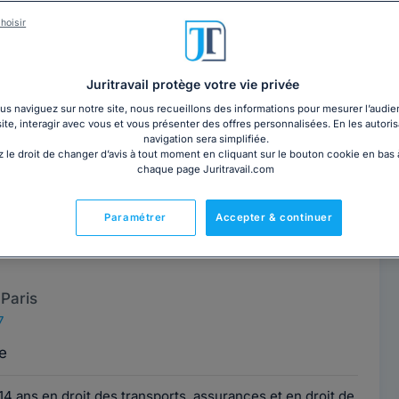
hoisir
 HOCINI-DIDIER
Contacter cet avocat
l'Essonne
Juritravail protège votre vie privée
ge, 91260
s naviguez sur notre site, nous recueillons des informations pour mesurer l’audie
site, interagir avec vous et vous présenter des offres personnalisées. En les autoris
navigation sera simplifiée.
our activités dominantes le droit commercial, le droit du
 le droit de changer d’avis à tout moment en cliquant sur le bouton cookie en bas
orts et le droit de la famille....
Lire la suite
chaque page Juritravail.com
Paramétrer
Accepter & continuer
sia TOPORKOVA-
Contacter cet avocat
Paris
7
e
14 ans en droit des transports, assurances et en droit de