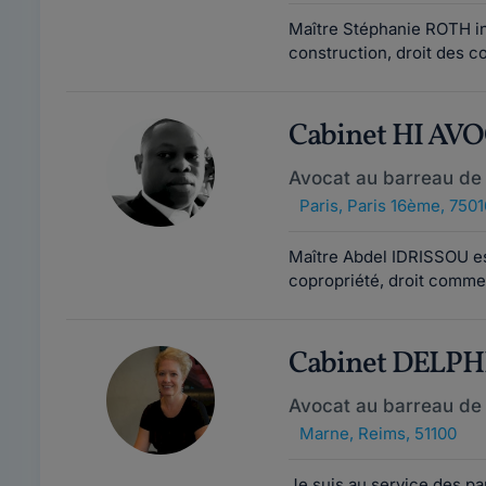
Maître Stéphanie ROTH inte
construction, droit des c
Cabinet HI AV
Avocat au barreau de 
Paris
,
Paris 16ème, 7501
Maître Abdel IDRISSOU est 
copropriété, droit commer
Cabinet DELP
Avocat au barreau de
Marne
,
Reims, 51100
Je suis au service des par