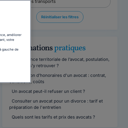
Réinitialiser les filtres
nce, améliorer
ant, votre
Informations
pratiques
 à gauche de
Compétence territoriale de l’avocat, postulation,
comment s’y retrouver ?
Convention d’honoraires d'un avocat : contrat,
conditions, coûts
Un avocat peut-il refuser un client ?
Consulter un avocat pour un divorce : tarif et
préparation de l'entretien
Quels sont les tarifs et prix des avocats ?